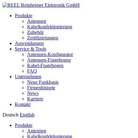
Produkte
Antennen
Kabelkonfektionierung
Zubehör
Zertifizierungen
Anwendungen
Service & Tools
Antennen-Konfigurator
Antennen-Fragebogen
Kabel-Fragebogen
FAQ
Unternehmen
Neue Funkbasis
Firmenhistorie
News
Karriere
Kontakt
Deutsch
English
Produkte
Antennen
Kabelkonfektionierung