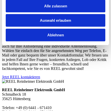
Ihre Kontaktanfrage
Alle zulassen
Kontakt
Auswahl erlauben
Sie haben sich auf unserer Website schon ein bisschen
umgesehen, benötigen aber weitere Informationen? Dann sind
Sie hier genau richtig!
Ablehnen
Wir bei REEL verstehen uns als Problemlöser und finden sicher
auch für Ihre Anforderung eine individuelle Antennenlösung.
Wählen Sie einfach den für Sie angenehmsten Weg per Telefon, E-
Mail oder ganz bequem über unser Kontaktformular. Wir freuen uns
in jedem Fall auf Ihre Fragen, konkreten Anliegen, Lob oder Kritik
und helfen Ihnen gerne weiter – freundlich, schnell und
fachkompetent, wie Sie es von REEL gewohnt sind!
Jetzt REEL kontaktieren
REEL Reinheimer Elektronik GmbH
Schmalheck 18
35625 Hüttenberg
Telefon: +49 (0) 6441 - 671410