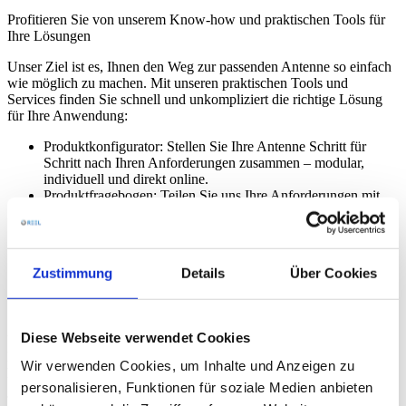
Profitieren Sie von unserem Know-how und praktischen Tools für
Ihre Lösungen
Unser Ziel ist es, Ihnen den Weg zur passenden Antenne so einfach
wie möglich zu machen. Mit unseren praktischen Tools und
Services finden Sie schnell und unkompliziert die richtige Lösung
für Ihre Anwendung:
Produktkonfigurator: Stellen Sie Ihre Antenne Schritt für
Schritt nach Ihren Anforderungen zusammen – modular,
individuell und direkt online.
Produktfragebogen: Teilen Sie uns Ihre Anforderungen mit,
und wir entwickeln eine maßgeschneiderte Lösung für Sie.
Kabel-Fragebogen: Teilen Sie uns Ihre Anforderungen an
Kabel und Steckverbinder mit – wir fertigen die passende
Kabelkonfektionierung präzise nach Ihren Wünschen.
Zustimmung
Details
Über Cookies
FAQ: In unseren häufig gestellten Fragen finden Sie sofort
Antworten zu Produkten, Anwendungen und technischen
Details.
Diese Webseite verwendet Cookies
Unser Service endet nicht beim Produkt: Wir begleiten Sie von der
Beratung über die Konfiguration bis zur Umsetzung – persönlich,
Wir verwenden Cookies, um Inhalte und Anzeigen zu
kompetent und zuverlässig.
personalisieren, Funktionen für soziale Medien anbieten