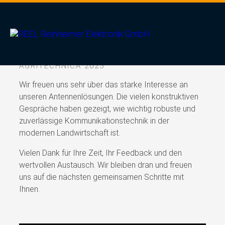
Danke für Ihren Besuch auf
unserem Messestand!
AGRITECHNICA 2025
Wir freuen uns sehr über das starke Interesse an
unseren Antennenlösungen. Die vielen konstruktiven
Gespräche haben gezeigt, wie wichtig robuste und
zuverlässige Kommunikationstechnik in der
modernen Landwirtschaft ist.
Vielen Dank für Ihre Zeit, Ihr Feedback und den
wertvollen Austausch. Wir bleiben dran und freuen
uns auf die nächsten gemeinsamen Schritte mit
Ihnen.