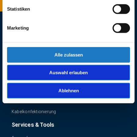
Schmalheck 18
Statistiken
35625 Hüttenberg
Telefon: +49 (0) 6441 - 671410
Marketing
Telefax: +49 (0) 6441 - 6714129
E-Mail:
info
reel-gmbh.de
© REEL Reinheimer Elektronik GmbH
Alle zulassen
Unsere Produkte
Auswahl erlauben
Tisch-, Scheiben- und Magnetmontage
Multiple input and output (MIMO)
Ablehnen
Dachmontage
Kabelkonfektionierung
Services & Tools